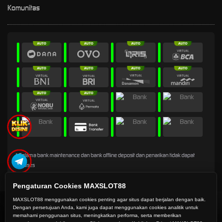
Komunitas
* Selama bank maintenance dan bank offline deposit dan penarikan tidak dapat
diproses
Pengaturan Cookies MAXSLOT88
MAXSLOT88 menggunakan cookies penting agar situs dapat berjalan dengan baik.
Dengan persetujuan Anda, kami juga dapat menggunakan cookies analitik untuk
©2026 MAXSLOT88 menawarkan berbagai macam provider pilihan terbaik dan didukung
memahami penggunaan situs, meningkatkan performa, serta memberikan
oleh Layanan Pelanggan profesional 24/7 yang siap melayani Anda.