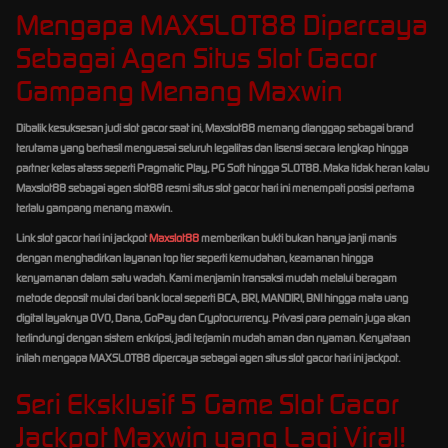
Mengapa MAXSLOT88 Dipercaya
Sebagai Agen Situs Slot Gacor
Gampang Menang Maxwin
Dibalik kesuksesan judi slot gacor saat ini, Maxslot88 memang dianggap sebagai brand
terutama yang berhasil menguasai seluruh legalitas dan lisensi secara lengkap hingga
partner kelas atass seperti Pragmatic Play, PG Soft hingga SLOT88. Maka tidak heran kalau
Maxslot88 sebagai agen slot88 resmi situs slot gacor hari ini menempati posisi pertama
terlalu gampang menang maxwin.
Link slot gacor hari ini jackpot
Maxslot88
memberikan bukti bukan hanya janji manis
dengan menghadirkan layanan top tier seperti kemudahan, keamanan hingga
kenyamanan dalam satu wadah. Kami menjamin transaksi mudah melalui beragam
metode deposit mulai dari bank local seperti BCA, BRI, MANDIRI, BNI hingga mata uang
digital layaknya OVO, Dana, GoPay dan Cryptocurrency. Privasi para pemain juga akan
terlindungi dengan sistem enkripsi, jadi terjamin mudah aman dan nyaman. Kenyataan
inilah mengapa MAXSLOT88 dipercaya sebagai agen situs slot gacor hari ini jackpot.
Seri Eksklusif 5 Game Slot Gacor
Jackpot Maxwin yang Lagi Viral!