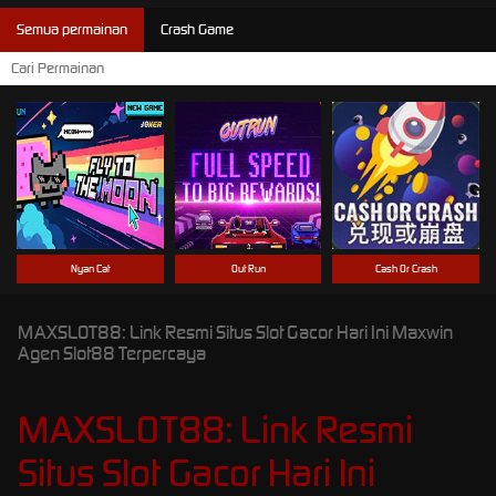
Semua permainan
Crash Game
Nyan Cat
Out Run
Cash Or Crash
MAXSLOT88: Link Resmi Situs Slot Gacor Hari Ini Maxwin
Agen Slot88 Terpercaya
MAXSLOT88: Link Resmi
Situs Slot Gacor Hari Ini