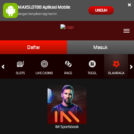
×
MAXSLOT88 Aplikasi Mobile
UNDUH
Jangan tampilkan lagi hari ini
Daftar
Masuk
MES
SLOTS
LIVE CASINO
RACE
TOGEL
OLAHRAGA
C
IM Sportsbook