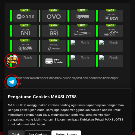
* Selama bank maintenance dan bank offline deposit dan penarikan tidak dapat
diproses
Pengaturan Cookies MAXSLOT88
MAXSLOT88 menggunakan cookies penting agar situs dapat berjalan dengan baik.
Dengan persetujuan Anda, kami juga dapat menggunakan cookies analitik untuk
©2026 MAXSLOT88 menawarkan berbagai macam provider pilihan terbaik dan didukung
memahami penggunaan situs, meningkatkan performa, serta memberikan
oleh Layanan Pelanggan profesional 24/7 yang siap melayani Anda.
pengalaman yang lebih nyaman. Silakan membaca
Kebijakan Privasi MAXSLOT88
untuk informasi lebih lanjut.
Tolak
Atur Cookies
Terima Semua