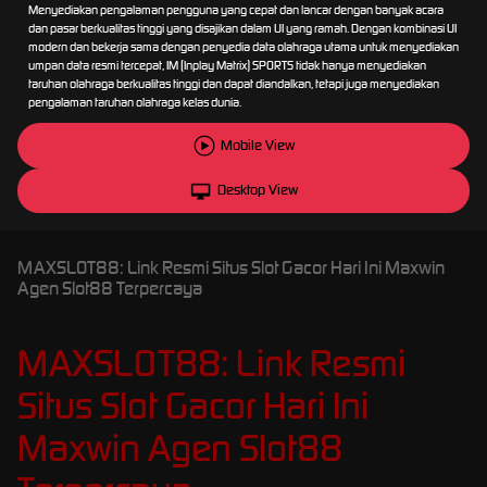
Menyediakan pengalaman pengguna yang cepat dan lancar dengan banyak acara
dan pasar berkualitas tinggi yang disajikan dalam UI yang ramah. Dengan kombinasi UI
modern dan bekerja sama dengan penyedia data olahraga utama untuk menyediakan
umpan data resmi tercepat, IM (Inplay Matrix) SPORTS tidak hanya menyediakan
taruhan olahraga berkualitas tinggi dan dapat diandalkan, tetapi juga menyediakan
pengalaman taruhan olahraga kelas dunia.
Mobile View
Desktop View
MAXSLOT88: Link Resmi Situs Slot Gacor Hari Ini Maxwin
Agen Slot88 Terpercaya
MAXSLOT88: Link Resmi
Situs Slot Gacor Hari Ini
Maxwin Agen Slot88