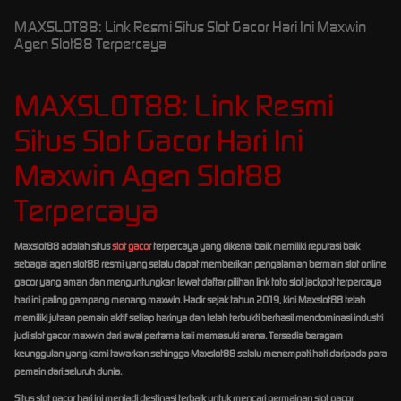
MAXSLOT88: Link Resmi Situs Slot Gacor Hari Ini Maxwin
Agen Slot88 Terpercaya
MAXSLOT88: Link Resmi
Situs Slot Gacor Hari Ini
Maxwin Agen Slot88
Terpercaya
Maxslot88 adalah situs
slot gacor
terpercaya yang dikenal baik memiliki reputasi baik
sebagai agen slot88 resmi yang selalu dapat memberikan pengalaman bermain slot online
gacor yang aman dan menguntungkan lewat daftar pilihan link toto slot jackpot terpercaya
hari ini paling gampang menang maxwin. Hadir sejak tahun 2019, kini Maxslot88 telah
memiliki jutaan pemain aktif setiap harinya dan telah terbukti berhasil mendominasi industri
judi slot gacor maxwin dari awal pertama kali memasuki arena. Tersedia beragam
keunggulan yang kami tawarkan sehingga Maxslot88 selalu menempati hati daripada para
pemain dari seluruh dunia.
Situs slot gacor hari ini menjadi destinasi terbaik untuk mencari permainan slot gacor