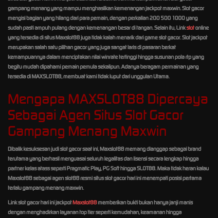
gampang menang yang mampu menghasilkan kemenangan jackpot maxwin. Slot gacor
mengisi bagian yang hilang dari para pemain, dengan perkalian 200 500 1000 yang
sudah pasti ampuh pulang dengan kemenangan besar di tangan. Selain itu, Link
slot
online
yang tersedia di situs Maxslot88 juga tidak kalah menarik dari game slot gacor. Slot jackpot
merupakan salah satu pilihan gacor yang juga sangat laris di pasaran berkat
kemampuannya dalam menciptakan nilai winrate tertinggi hingga susunan pola rtp yang
begitu mudah dipahami pemain pemula sekalipun. Adanya beragam permainan yang
tersedia di MAXSLOT88, membuat kami tidak luput dari unggulan Utama.
Mengapa MAXSLOT88 Dipercaya
Sebagai Agen Situs Slot Gacor
Gampang Menang Maxwin
Dibalik kesuksesan judi slot gacor saat ini, Maxslot88 memang dianggap sebagai brand
terutama yang berhasil menguasai seluruh legalitas dan lisensi secara lengkap hingga
partner kelas atass seperti Pragmatic Play, PG Soft hingga SLOT88. Maka tidak heran kalau
Maxslot88 sebagai agen slot88 resmi situs slot gacor hari ini menempati posisi pertama
terlalu gampang menang maxwin.
Link slot gacor hari ini jackpot
Maxslot88
memberikan bukti bukan hanya janji manis
dengan menghadirkan layanan top tier seperti kemudahan, keamanan hingga