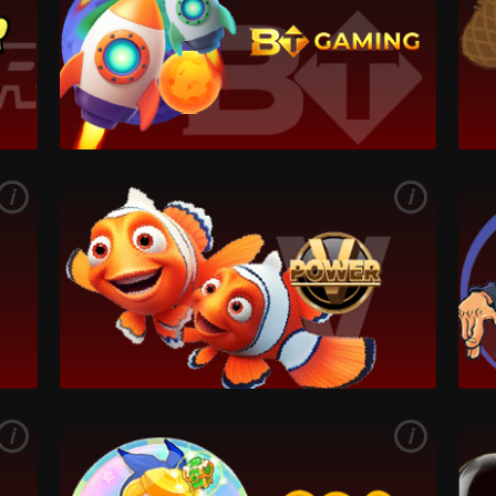
i
i
i
i