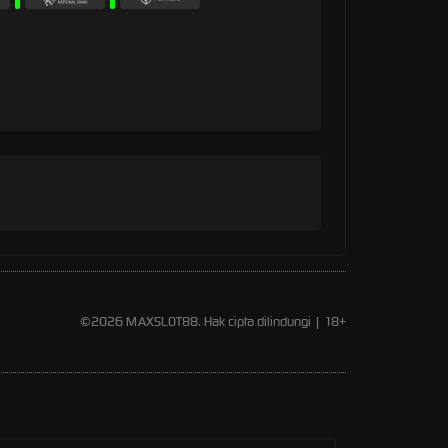
©2026 MAXSLOT88. Hak cipta dilindungi | 18+