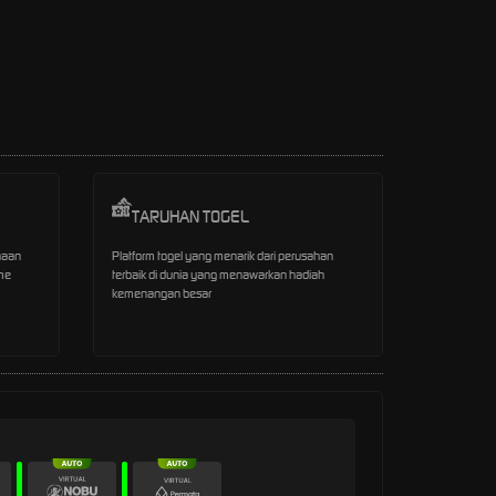
TARUHAN TOGEL
haan
Platform togel yang menarik dari perusahan
ame
terbaik di dunia yang menawarkan hadiah
kemenangan besar