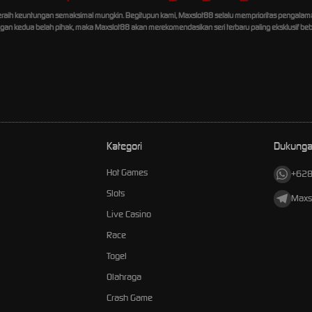
sa meraih keuntungan semaksimal mungkin. Begitupun kami, Maxslot88 selalu memprioritas penga
gan kedua belah pihak, maka Maxslot88 akan merekomendasikan seri terbaru paling eksklusif beb
Kategori
Dukung
Hot Games
+62
Slots
Maxsl
Live Casino
Race
Togel
Olahraga
Crash Game