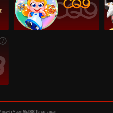
i
 Maxwin Agen Slot88 Terpercaya