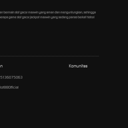
laman bermain slot gacor maxwin yang aman dan menguntungkan, sehingga
erapa game slot gacor jackpot maxwin yang sedang panas berkat histori
an
Komunitas
85136075063
ot88Official