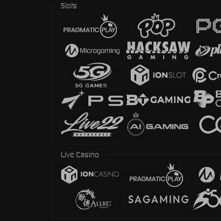
Slots
Live Casino