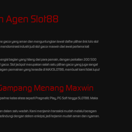
in Agen Slot88
e gacor yang aman dan menguntungkan lewat daftar pilihan link toto slot
 mendominasi industri judi slot gacor maxwin dari awal pertama kali
engisi bagian yang hilang dari para pemain, dengan perkalian 200 500
t gacor. Slot jackpot merupakan salah satu pilihan gacor yang juga sangat
beragam permainan yang tersedia di MAXSLOT88, membuat kami tidak luput
r Gampang Menang Maxwin
 partner kelas atass seperti Pragmatic Play, PG Soft hingga SLOT88. Maka
an dalam satu wadah. Kami menjamin transaksi mudah melalui beragam
terlindungi dengan sistem enkripsi, jadi terjamin mudah aman dan nyaman.