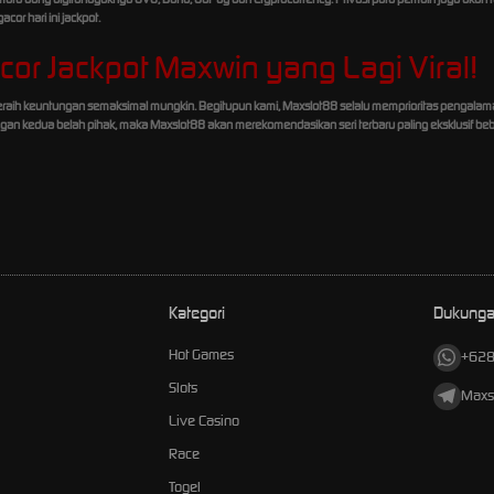
or hari ini jackpot.
acor Jackpot Maxwin yang Lagi Viral!
sa meraih keuntungan semaksimal mungkin. Begitupun kami, Maxslot88 selalu memprioritas penga
gan kedua belah pihak, maka Maxslot88 akan merekomendasikan seri terbaru paling eksklusif beb
Kategori
Dukung
Hot Games
+62
Slots
Maxsl
Live Casino
Race
Togel