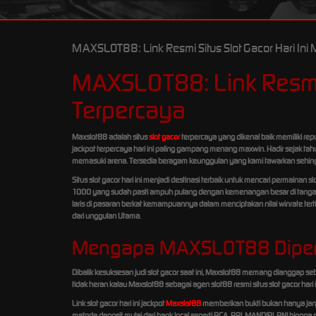
MAXSLOT88: Link Resmi Situs Slot Gacor Hari Ini
MAXSLOT88: Link Resmi 
Terpercaya
Maxslot88 adalah situs
slot gacor
terpercaya yang dikenal baik memiliki re
jackpot terpercaya hari ini paling gampang menang maxwin. Hadir sejak tahun 
memasuki arena. Tersedia beragam keunggulan yang kami tawarkan sehingg
Situs slot gacor hari ini menjadi destinasi terbaik untuk mencari perma
1000 yang sudah pasti ampuh pulang dengan kemenangan besar di tangan. 
laris di pasaran berkat kemampuannya dalam menciptakan nilai winrate t
dari unggulan Utama.
Mengapa MAXSLOT88 Diperc
Dibalik kesuksesan judi slot gacor saat ini, Maxslot88 memang dianggap seb
tidak heran kalau Maxslot88 sebagai agen slot88 resmi situs slot gacor ha
Link slot gacor hari ini jackpot
Maxslot88
memberikan bukti bukan hanya jan
metode deposit mulai dari bank local seperti BCA, BRI, MANDIRI, BNI hingg