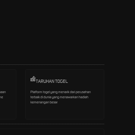
TARUHAN TOGEL
haan
Platform togel yang menarik dari perusahan
ame
terbaik di dunia yang menawarkan hadiah
kemenangan besar