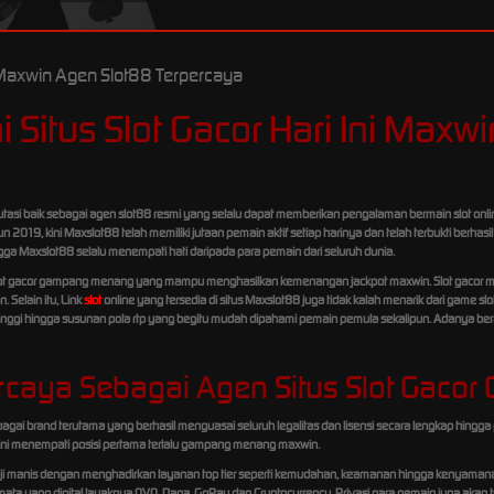
 Maxwin Agen Slot88 Terpercaya
Situs Slot Gacor Hari Ini Maxw
putasi baik sebagai agen slot88 resmi yang selalu dapat memberikan pengalaman bermain slot onlin
2019, kini Maxslot88 telah memiliki jutaan pemain aktif setiap harinya dan telah terbukti berhasil
a Maxslot88 selalu menempati hati daripada para pemain dari seluruh dunia.
inan slot gacor gampang menang yang mampu menghasilkan kemenangan jackpot maxwin. Slot gacor m
Selain itu, Link
slot
online yang tersedia di situs Maxslot88 juga tidak kalah menarik dari game slo
ertinggi hingga susunan pola rtp yang begitu mudah dipahami pemain pemula sekalipun. Adanya 
aya Sebagai Agen Situs Slot Gaco
agai brand terutama yang berhasil menguasai seluruh legalitas dan lisensi secara lengkap hingga
ri ini menempati posisi pertama terlalu gampang menang maxwin.
ji manis dengan menghadirkan layanan top tier seperti kemudahan, keamanan hingga kenyaman
a mata uang digital layaknya OVO, Dana, GoPay dan Cryptocurrency. Privasi para pemain juga akan 