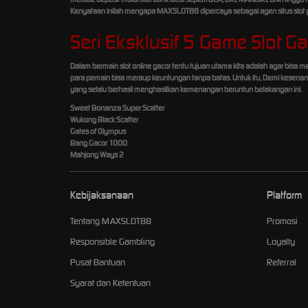
Kenyataan inilah mengapa MAXSLOT88 dipercaya sebagai agen situs slot gac
Seri Eksklusif 5 Game Slot G
Dalam bermain slot online gacor tentu tujuan utama kita adalah agar bi
para pemain bisa meraup keuntungan tanpa batas. Untuk itu, Demi kesenan
yang selalu berhasil menghasilkan kemenangan beruntun belakangan ini.
Sweet Bonanza Super Scatter
Wukong Black Scatter
Gates of Olympus
Bang Gacor 1000
Mahjong Ways 2
Kebijaksanaan
Platform
Tentang MAXSLOT88
Promosi
Responsible Gambling
Loyalty
Pusat Bantuan
Referral
Syarat dan Ketentuan